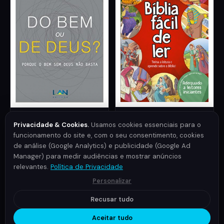
SOCIEDADE BÍBLICA
LAN EDITORIAL
Privacidade & Cookies.
Usamos cookies essenciais para o
Bíblia Fácil de Ler
Do Bem ou de Deus? -
John Bevere
funcionamento do site e, com o seu consentimento, cookies
de análise (Google Analytics) e publicidade (Google Ad
18,90€
18,50€
Manager) para medir audiências e mostrar anúncios
relevantes.
Política de Privacidade
Personalizar
Recusar tudo
Aceitar tudo