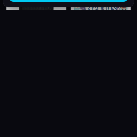
SBB
Bíblia Sagrada |
RA065TILGI | LETRA
GIGANTE | PRETO
Bíblia Glitter - Heróis
41,00€
9,90€
Ver loja completa
PARCEIROS