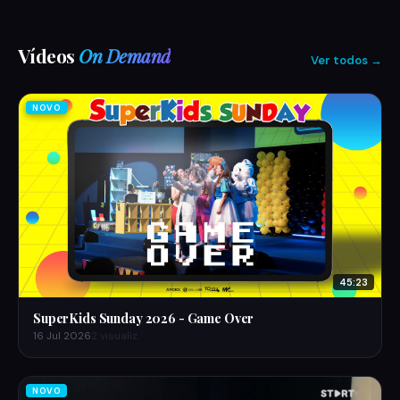
Vídeos
On Demand
Ver todos →
NOVO
45:23
SuperKids Sunday 2026 - Game Over
16 Jul 2026
2 visualiz.
NOVO