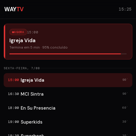
WAY
TV
15:25
15:00
AGORA
Igreja Vida
Termina em 5 min · 95% concluído
SEXTA-FEIRA, 7/08
Igreja Vida
15:00
90′
MCI Sintra
16:30
90′
En Su Presencia
18:00
60′
Superkids
19:00
30′
19:30
30′