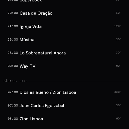
Superbook
Casa de Oração
20:00
60′
Igreja Vida
21:00
120′
Música
23:00
30′
Lo Sobrenatural Ahora
23:30
30′
Way TV
00:00
90′
SÁBADO, 8/08
Dios es Bueno / Zion Lisboa
02:00
300′
Juan Carlos Eguizabal
07:30
30′
Zion Lisboa
08:00
90′